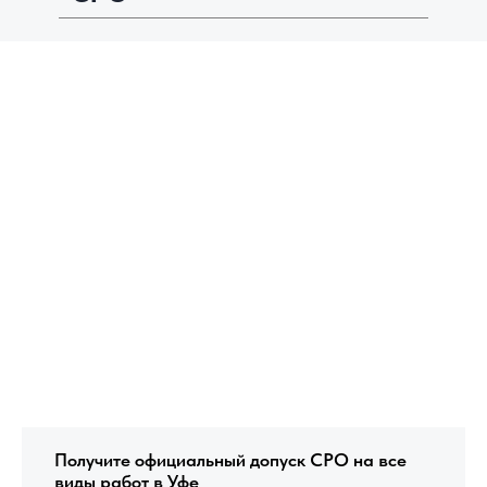
Допуск к работам сро! Последний день - В 2 раза
Получите официальный допуск СРО на все
виды работ в Уфе